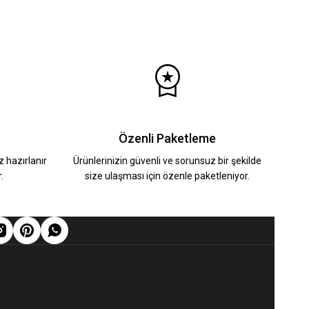
s Beyaz Şal Detaylı İşlemeli Elbise
YENİ
14.000,00 TL
%13
16.000,00 TL
Özenli Paketleme
z hazırlanır
Ürünlerinizin güvenli ve sorunsuz bir şekilde
.
size ulaşması için özenle paketleniyor.