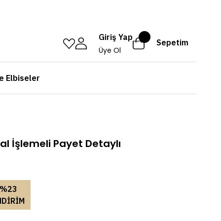
Giriş Yap
Sepetim
Üye Ol
e Elbiseler
l İşlemeli Payet Detaylı
%23
NDİRİM