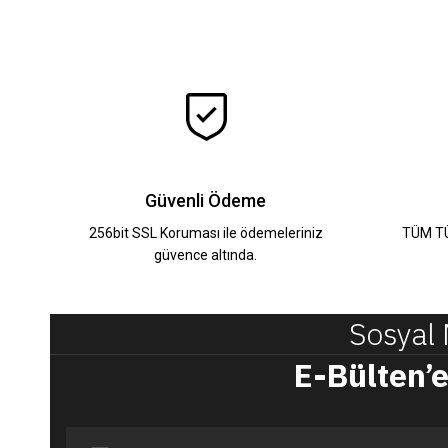
Sindirella Krem Dantel İşlemeli Prenses Elbis
YENİ
14.500,00 TL
%28
20.000,00 TL
Güvenli Ödeme
256bit SSL Koruması ile ödemeleriniz
TÜM TÜ
güvence altında.
Lilya Beyaz Aplike İşlemeli elbise
YENİ
Sosyal
14.500,00 TL
%34
E-Bülten’e
22.000,00 TL