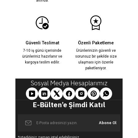
altında.
13.800,00 TL
%23
18.000,00 TL
Güvenli Teslimat
Özenli Paketleme
Amanda Siyah & Beyaz Çift Renk Kristal Taş İşlemeli Plise De
YENİ
7-10 iş günü içerisinde
Ürünlerinizin güvenli ve
ürünleriniz hazırlanır ve
sorunsuz bir şekilde size
kargoya teslim edilir.
ulaşması için özenle
paketleniyor.
13.800,00 TL
%23
18.000,00 TL
Sosyal Medya Hesaplarımız
Juliet Kahverengi Kristal İşlemeli Bolero Elbise
YENİ
E-Bülten’e Şimdi Katıl
13.800,00 TL
Abone Ol
%23
18.000,00 TL
*istediğiniz zaman iptal edebilirsiniz.