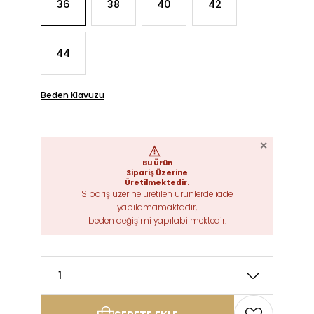
36
38
40
42
44
Beden Klavuzu