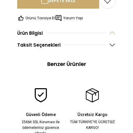
SEPETE EKLE
Ürünü Tavsiye Et
Yorum Yap
Bu Ürün
Sipariş Üzerine
Ürün Bilgisi
Üretilmektedir.
Sipariş üzerine üretilen ürünlerde 
Taksit Seçenekleri
yapılamamaktadır,
beden değişimi yapılabilmektedi
Benzer Ürünler
Glorıa Kahverengi Şal Detaylı Payet Elbise
YENİ
12.800,00 TL
%29
18.000,00 TL
Güvenli Ödeme
Ücretsiz Kargo
256bit SSL Koruması ile
TÜM TÜRKİYE'YE ÜCRETSİZ
ödemeleriniz güvence
KARGO!
Valentina Mavi Kristal İşlemeli Bolero Elbise
YENİ