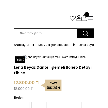
Anasayfa
Söz ve Nişan Elbiseleri
Lena Beyaz Dantel İş
YENİ
Lena Beyaz Dantel İşlemeli Bolero Detaylı
Elbise
12.800,00 TL
%29
İNDİRİM
18.000,00 TL
Beden