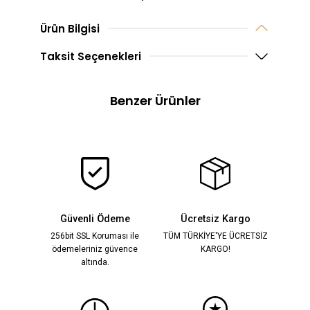
Üretilmektedir.
Sipariş üzerine üretilen ürünlerde 
Ürün Bilgisi
yapılamamaktadır,
Taksit Seçenekleri
beden değişimi yapılabilmektedi
Benzer Ürünler
Sindirella Krem Dantel İşlemeli Prenses Elbise
YENİ
14.500,00 TL
%28
20.000,00 TL
Güvenli Ödeme
Ücretsiz Kargo
256bit SSL Koruması ile
TÜM TÜRKİYE'YE ÜCRETSİZ
ödemeleriniz güvence
KARGO!
Maria Beyaz İşlemeli Elbise
YENİ
altında.
14.000,00 TL