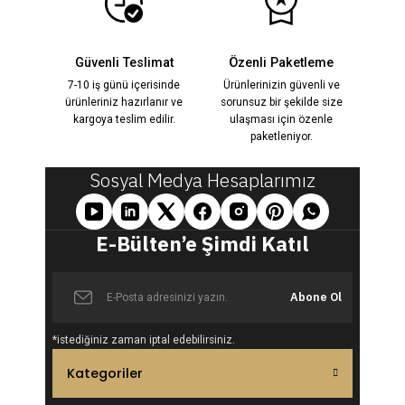
%22
18.000,00 TL
Güvenli Teslimat
Özenli Paketleme
Eloiss Beyaz Şal Detaylı İşlemeli Elbise
YENİ
7-10 iş günü içerisinde
Ürünlerinizin güvenli ve
ürünleriniz hazırlanır ve
sorunsuz bir şekilde size
kargoya teslim edilir.
ulaşması için özenle
paketleniyor.
14.000,00 TL
%13
16.000,00 TL
Sosyal Medya Hesaplarımız
Lilya Beyaz Aplike İşlemeli elbise
YENİ
E-Bülten’e Şimdi Katıl
14.500,00 TL
Abone Ol
%34
22.000,00 TL
*istediğiniz zaman iptal edebilirsiniz.
Amelia Beyaz İnci & Kristal İşlemeli Prenses Elbise
YENİ
Kategoriler