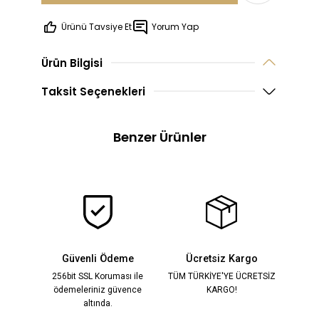
Ürünü Tavsiye Et
Yorum Yap
Bu Ürün
Sipariş Üzerine
Üretilmektedir.
Ürün Bilgisi
Sipariş üzerine üretilen ürünlerde 
Taksit Seçenekleri
yapılamamaktadır,
beden değişimi yapılabilmektedi
Benzer Ürünler
Sindirella Krem Dantel İşlemeli Prenses Elbise
YENİ
14.500,00 TL
%28
20.000,00 TL
Güvenli Ödeme
Ücretsiz Kargo
256bit SSL Koruması ile
TÜM TÜRKİYE'YE ÜCRETSİZ
ödemeleriniz güvence
KARGO!
Maria Beyaz İşlemeli Elbise
YENİ
altında.