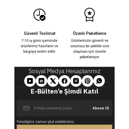
14.000,00 TL
%22
18.000,00 TL
Güvenli Teslimat
Özenli Paketleme
Eloiss Beyaz Şal Detaylı İşlemeli Elbise
YENİ
7-10 iş günü içerisinde
Ürünlerinizin güvenli ve
ürünleriniz hazırlanır ve
sorunsuz bir şekilde size
kargoya teslim edilir.
ulaşması için özenle
paketleniyor.
14.000,00 TL
%13
16.000,00 TL
Sosyal Medya Hesaplarımız
Lilya Beyaz Aplike İşlemeli elbise
YENİ
E-Bülten’e Şimdi Katıl
14.500,00 TL
Abone Ol
%34
22.000,00 TL
*istediğiniz zaman iptal edebilirsiniz.