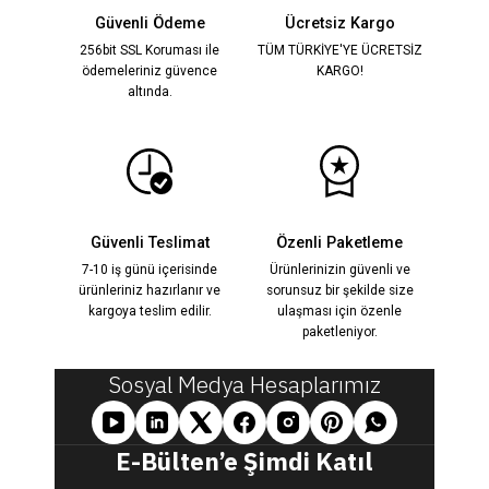
%29
18.000,00 TL
Güvenli Ödeme
Ücretsiz Kargo
256bit SSL Koruması ile
TÜM TÜRKİYE'YE ÜCRETSİZ
ödemeleriniz güvence
KARGO!
Valentina Mavi Kristal İşlemeli Bolero Elbise
YENİ
altında.
13.800,00 TL
%23
18.000,00 TL
Güvenli Teslimat
Özenli Paketleme
Amanda Siyah & Beyaz Çift Renk Kristal Taş İşlemeli Plise De
YENİ
7-10 iş günü içerisinde
Ürünlerinizin güvenli ve
ürünleriniz hazırlanır ve
sorunsuz bir şekilde size
kargoya teslim edilir.
ulaşması için özenle
paketleniyor.
13.800,00 TL
%23
18.000,00 TL
Sosyal Medya Hesaplarımız
Juliet Kahverengi Kristal İşlemeli Bolero Elbise
YENİ
E-Bülten’e Şimdi Katıl