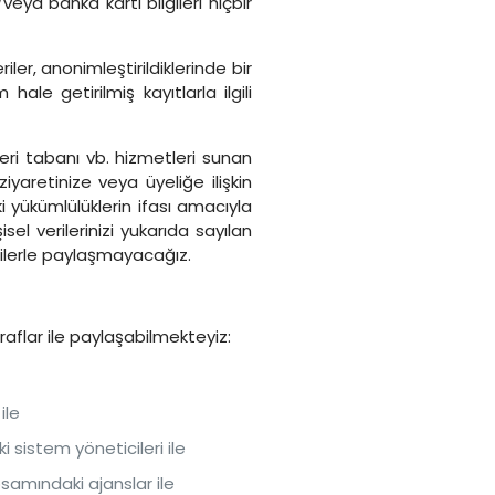
veya banka kartı bilgileri hiçbir
ler, anonimleştirildiklerinde bir
ale getirilmiş kayıtlarla ilgili
 veri tabanı vb. hizmetleri sunan
ziyaretinize veya üyeliğe ilişkin
aki yükümlülüklerin ifası amacıyla
sel verilerinizi yukarıda sayılan
işilerle paylaşmayacağız.
raflar ile paylaşabilmekteyiz:
ile
sistem yöneticileri ile
amındaki ajanslar ile