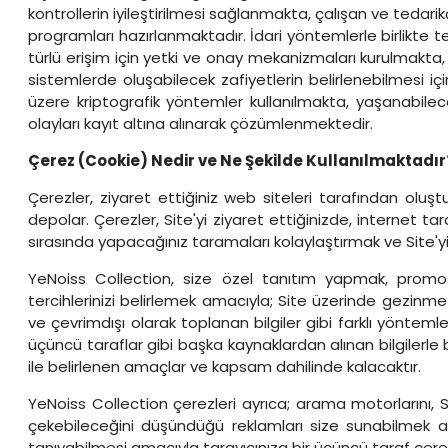
kontrollerin iyileştirilmesi sağlanmakta, çalışan ve tedarik
programları hazırlanmaktadır. İdari yöntemlerle birlikte
türlü erişim için yetki ve onay mekanizmaları kurulmakta,
sistemlerde oluşabilecek zafiyetlerin belirlenebilmesi iç
üzere kriptografik yöntemler kullanılmakta, yaşanabilece
olayları kayıt altına alınarak çözümlenmektedir.
Çerez (Cookie) Nedir ve Ne Şekilde Kullanılmaktadır
Çerezler, ziyaret ettiğiniz web siteleri tarafından oluştur
depolar. Çerezler, Site'yi ziyaret ettiğinizde, internet ta
sırasında yapacağınız taramaları kolaylaştırmak ve Site'yi k
YeNoiss Collection, size özel tanıtım yapmak, promosy
tercihlerinizi belirlemek amacıyla; Site üzerinde gezinme b
ve çevrimdışı olarak toplanan bilgiler gibi farklı yöntemle
üçüncü taraflar gibi başka kaynaklardan alınan bilgilerle bi
ile belirlenen amaçlar ve kapsam dahilinde kalacaktır.
YeNoiss Collection çerezleri ayrıca; arama motorlarını, Si
çekebileceğini düşündüğü reklamları size sunabilmek ama
tanıyabilmesi amacıyla tarayıcınıza bir üçüncü taraf çerezi y