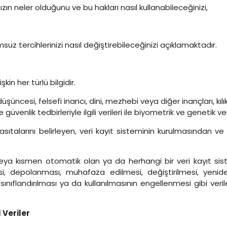
ızın neler olduğunu ve bu hakları nasıl kullanabileceğinizi,
suz tercihlerinizi nasıl değiştirebileceğinizi açıklamaktadır.
şkin her türlü bilgidir.
si düşüncesi, felsefi inancı, dini, mezhebi veya diğer inançları, kıl
üvenlik tedbirleriyle ilgili verileri ile biyometrik ve genetik veri
 vasıtalarını belirleyen, veri kayıt sisteminin kurulmasından
eya kısmen otomatik olan ya da herhangi bir veri kayıt sis
i, depolanması, muhafaza edilmesi, değiştirilmesi, yenid
, sınıflandırılması ya da kullanılmasının engellenmesi gibi veri
 Veriler