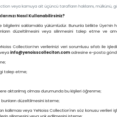
lection veya kamuya ait üçüncü tarafların haklarını, mülkünü, 
klarınızı Nasıl Kullanabilirsiniz?
ilgilerini saklamakla yükümlüdür. Bununla birlikte Üye’nin her
bunların düzeltilmesini veya silinmesini talep etme ve ama
Noiss Collection’nın verilerinizi veri sorumlusu sıfatı ile işl
 veya
info@yenoisscolleciton.com
adresine e-posta gönderer
nme;
ilgi talep etme;
işilere aktarılmış olması durumunda bu kişileri öğrenme;
de bunların düzeltilmesini isteme;
adan kalkması veya YeNoiss Collection'nın söz konusu verileri i
rin silinmesini veya yok edilmesini isteme;