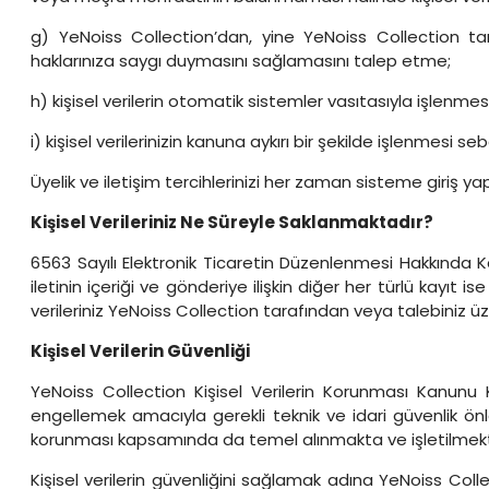
g) YeNoiss Collection’dan, yine YeNoiss Collection tara
haklarınıza saygı duymasını sağlamasını talep etme;
h) kişisel verilerin otomatik sistemler vasıtasıyla işlenm
i) kişisel verilerinizin kanuna aykırı bir şekilde işlenmes
Üyelik ve iletişim tercihlerinizi her zaman sisteme giriş yap
Kişisel Verileriniz Ne Süreyle Saklanmaktadır?
6563 Sayılı Elektronik Ticaretin Düzenlenmesi Hakkında Kanu
iletinin içeriği ve gönderiye ilişkin diğer her türlü kayıt 
verileriniz YeNoiss Collection tarafından veya talebiniz üz
Kişisel Verilerin Güvenliği
YeNoiss Collection Kişisel Verilerin Korunması Kanunu Ka
engellemek amacıyla gerekli teknik ve idari güvenlik önle
korunması kapsamında da temel alınmakta ve işletilmekt
Kişisel verilerin güvenliğini sağlamak adına YeNoiss Coll