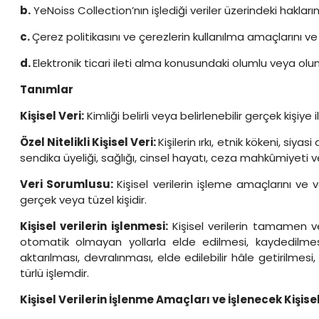
b.
YeNoiss Collection’nın işlediği veriler üzerindeki hakların
c.
Çerez politikasını ve çerezlerin kullanılma amaçlarını ve
d.
Elektronik ticari ileti alma konusundaki olumlu veya olum
Tanımlar
Kişisel Veri:
Kimliği belirli veya belirlenebilir gerçek kişiye ili
Özel Nitelikli Kişisel Veri:
Kişilerin ırkı, etnik kökeni, siya
sendika üyeliği, sağlığı, cinsel hayatı, ceza mahkûmiyeti ve g
Veri Sorumlusu:
Kişisel verilerin işleme amaçlarını ve
gerçek veya tüzel kişidir.
Kişisel verilerin işlenmesi:
Kişisel verilerin tamamen v
otomatik olmayan yollarla elde edilmesi, kaydedilmes
aktarılması, devralınması, elde edilebilir hâle getirilmesi
türlü işlemdir.
Kişisel Verilerin İşlenme Amaçları ve İşlenecek Kişisel