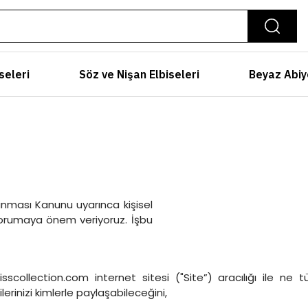
seleri
Söz ve Nişan Elbiseleri
Beyaz Abiy
runması Kanunu uyarınca kişisel
ini korumaya önem veriyoruz. İşbu
ollection.com internet sitesi ("Site”) aracılığı ile ne tür
rilerinizi kimlerle paylaşabileceğini,