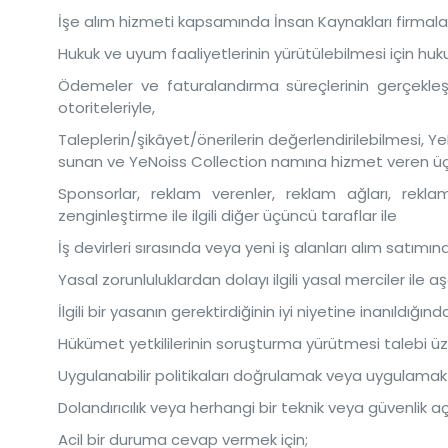
İşe alım hizmeti kapsamında İnsan Kaynakları firmaları
Hukuk ve uyum faaliyetlerinin yürütülebilmesi için huku
Ödemeler ve faturalandırma süreçlerinin gerçekleşt
otoriteleriyle,
Taleplerin/şikâyet/önerilerin değerlendirilebilmesi, Ye
sunan ve YeNoiss Collection namına hizmet veren üçü
Sponsorlar, reklam verenler, reklam ağları, rekla
zenginleştirme ile ilgili diğer üçüncü taraflar ile
İş devirleri sırasında veya yeni iş alanları alım satımında
Yasal zorunluluklardan dolayı ilgili yasal merciler ile
İlgili bir yasanın gerektirdiğinin iyi niyetine inanıldığınd
Hükümet yetkililerinin soruşturma yürütmesi talebi üz
Uygulanabilir politikaları doğrulamak veya uygulamak 
Dolandırıcılık veya herhangi bir teknik veya güvenlik a
Acil bir duruma cevap vermek için;