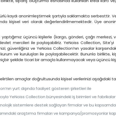
rlikte, sipariş oluşturma esnasında kullanılan kredi kartı ve/
rlü kaydı anonimleştirmek şartıyla saklamakta serbesttir. Veri
amda kişisel veri olarak değerlendirilmemektedir. Üye anonim h
iği yaptığımız üçüncü kişilerle (kargo, gönderi, çağrı merkezi,
vlet mercileri ile paylaşabiliriz. YeNoiss Collection, Site'yi 
lerinizi; güvenliğiniz ve YeNoiss Collection’nın yasalar karşısınd
rum ve kuruluşları ile paylaşabilecektir. Bununla birlikte, kişi
de hiçbir şekilde ticari bir amaçla kullanmayacak veya üçüncü k
lirtilen amaçlar doğrultusunda kişisel verilerinizi aşağıdaki ta
on’nın yurt dışında faaliyet gösteren şirketleri ile
ıyla YeNoiss Collection bünyesindeki iş birimleri ve fabrikalar 
nolojik sistemlere destek sağlayan firmalar ve bu kapsamdaki 
samındaki araştırma firmaları ve kampanya/promosyonlar kaps