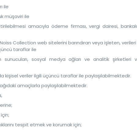
 ile
k müşaviri ile
irilebilmesi amacıyla ödeme firması, vergi dairesi, banka
Noiss Collection web sitelerini barındıran veya işleten, veriler
ncü taraflar ile
m sunucuları, sosyal medya ağları ve analitik şirketleri 
 kişisel veriler ilgili üçüncü taraflar ile paylaşılabilmektedir.
 aşağıdaki amaçlarla paylaşılabilmektedir.
a,
erine;
için;
çıklarını tespit etmek ve korumak için;