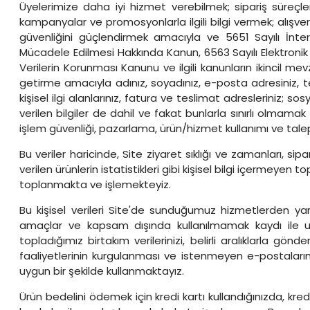
Üyelerimize daha iyi hizmet verebilmek; sipariş süreçleri
kampanyalar ve promosyonlarla ilgili bilgi vermek; alışveri
güvenliğini güçlendirmek amacıyla ve 5651 Sayılı İnte
Mücadele Edilmesi Hakkında Kanun, 6563 Sayılı Elektronik
Verilerin Korunması Kanunu ve ilgili kanunların ikincil m
getirme amacıyla adınız, soyadınız, e-posta adresiniz, te
kişisel ilgi alanlarınız, fatura ve teslimat adresleriniz
verilen bilgiler de dahil ve fakat bunlarla sınırlı olmama
işlem güvenliği, pazarlama, ürün/hizmet kullanımı ve talep/ş
Bu veriler haricinde, Site ziyaret sıklığı ve zamanları, sip
verilen ürünlerin istatistikleri gibi kişisel bilgi içermeyen
toplanmakta ve işlemekteyiz.
Bu kişisel verileri Site'de sunduğumuz hizmetlerden yarar
amaçlar ve kapsam dışında kullanılmamak kaydı ile uy
topladığımız birtakım verilerinizi, belirli aralıklarla 
faaliyetlerinin kurgulanması ve istenmeyen e-postaların 
uygun bir şekilde kullanmaktayız.
Ürün bedelini ödemek için kredi kartı kullandığınızda, kred