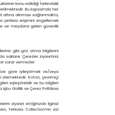
larının konu edildiği farkındalık
 verilmektedir. Bu kapsamda her
ıt altına alınması sağlanmakta,
da yetkisiz erişimini engellemek
mekte ve meydana gelen güvenlik
leriniz gibi göz atma bilgilerini
da saklanır. Çerezler ziyaretiniz
bir zarar vermezler.
size göre iyileştirmek ve/veya
zi izlemektedir. Koton, çevrimiçi
ri eşleştirebilir ve bu bilgileri
işbu Gizlilik ve Çerez Politikası
ini ziyaret ettiğinizde ilginizi
en, YeNoiss Collection’nın sizi