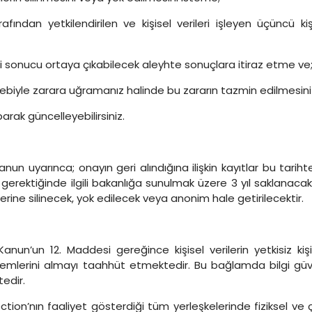
fından yetkilendirilen ve kişisel verileri işleyen üçüncü k
esi sonucu ortaya çıkabilecek aleyhte sonuçlara itiraz etme ve
i sebebiyle zarara uğramanız halinde bu zararın tazmin edilmesin
arak güncelleyebilirsiniz.
n uyarınca; onayın geri alındığına ilişkin kayıtlar bu tarihten 
ise gerektiğinde ilgili bakanlığa sunulmak üzere 3 yıl saklanacak
erine silinecek, yok edilecek veya anonim hale getirilecektir.
nun’un 12. Maddesi gereğince kişisel verilerin yetkisiz kişi
mlerini almayı taahhüt etmektedir. Bu bağlamda bilgi güvenliğ
edir.
ection’nın faaliyet gösterdiği tüm yerleşkelerinde fiziksel v