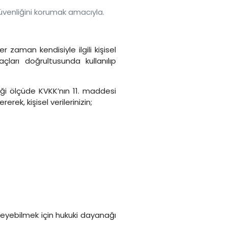
güvenliğini korumak amacıyla.
 zaman kendisiyle ilgili kişisel
çları doğrultusunda kullanılıp
ediği ölçüde KVKK’nın 11. maddesi
ek, kişisel verilerinizin;
şleyebilmek için hukuki dayanağı