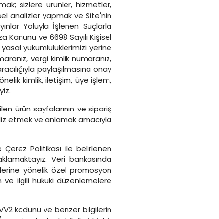
ak; sizlere ürünler, hizmetler,
ksel analizler yapmak ve Site'nin
nlar Yoluyla İşlenen Suçlarla
a Kanunu ve 6698 Sayılı Kişisel
 yasal yükümlülüklerimizi yerine
maranız, vergi kimlik numaranız,
aracılığıyla paylaşılmasına onay
lik kimlik, iletişim, üye işlem,
yiz.
ilen ürün sayfalarının ve sipariş
i analiz etmek ve anlamak amacıyla
 Çerez Politikası ile belirlenen
aklamaktayız. Veri bankasında
illerine yönelik özel promosyon
 ve ilgili hukuki düzenlemelere
 CVV2 kodunu ve benzer bilgilerin