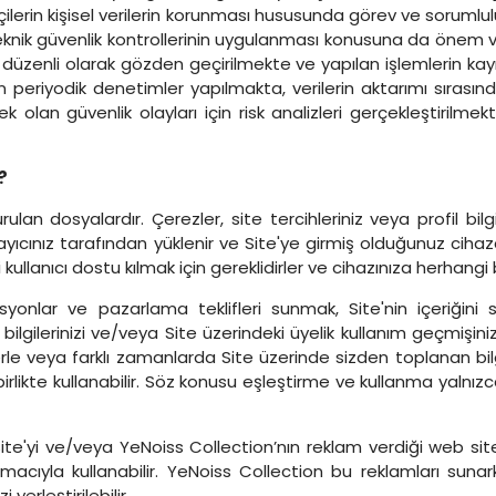
çilerin kişisel verilerin korunması hususunda görev ve sorumluluk
 teknik güvenlik kontrollerinin uygulanması konusuna da önem
 düzenli olarak gözden geçirilmekte ve yapılan işlemlerin kay
in periyodik denetimler yapılmakta, verilerin aktarımı sırasın
k olan güvenlik olayları için risk analizleri gerçekleştiril
?
ulan dosyalardır. Çerezler, site tercihleriniz veya profil bilgi
rayıcınız tarafından yüklenir ve Site'ye girmiş olduğunuz cihaz
ullanıcı dostu kılmak için gereklidirler ve cihazınıza herhangi 
onlar ve pazarlama teklifleri sunmak, Site'nin içeriğini 
ilgilerinizi ve/veya Site üzerindeki üyelik kullanım geçmişini
rle veya farklı zamanlarda Site üzerinde sizden toplanan bilgile
rlikte kullanabilir. Söz konusu eşleştirme ve kullanma yalnızca 
te'yi ve/veya YeNoiss Collection’nın reklam verdiği web siteler
cıyla kullanabilir. YeNoiss Collection bu reklamları sunark
erleştirilebilir.