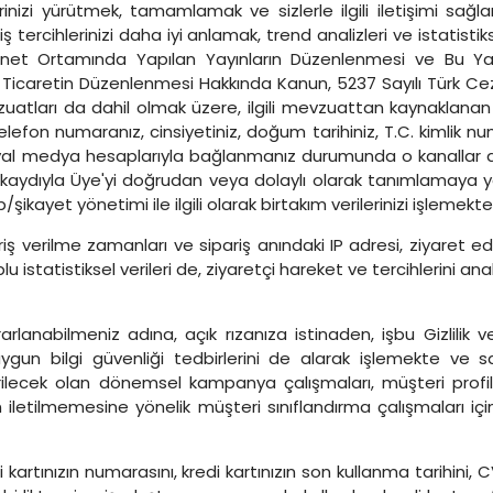
nizi yürütmek, tamamlamak ve sizlerle ilgili iletişimi sağlam
ş tercihlerinizi daha iyi anlamak, trend analizleri ve istatisti
rnet Ortamında Yapılan Yayınların Düzenlenmesi ve Bu Yayı
 Ticaretin Düzenlenmesi Hakkında Kanun, 5237 Sayılı Türk Cez
evzuatları da dahil olmak üzere, ilgili mevzuattan kaynaklanan
lefon numaranız, cinsiyetiniz, doğum tarihiniz, T.C. kimlik nu
; sosyal medya hesaplarıyla bağlanmanız durumunda o kanallar 
k kaydıyla Üye'yi doğrudan veya dolaylı olarak tanımlamaya yöne
ikayet yönetimi ile ilgili olarak birtakım verilerinizi işlemekte
ariş verilme zamanları ve sipariş anındaki IP adresi, ziyaret ed
 toplu istatistiksel verileri de, ziyaretçi hareket ve tercihlerin
lanabilmeniz adına, açık rızanıza istinaden, işbu Gizlilik ve
gun bilgi güvenliği tedbirlerini de alarak işlemekte ve s
gönderilecek olan dönemsel kampanya çalışmaları, müşteri prof
iletilmemesine yönelik müşteri sınıflandırma çalışmaları için
i kartınızın numarasını, kredi kartınızın son kullanma tarihini,