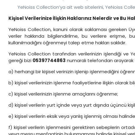
YeNoiss Collection’ya ait web sitelerini, YeNoiss Col
Kişisel Verilerinize İlişkin Haklarınız Nelerdir ve Bu Ha
YeNoiss Collection, kanuni olarak saklaması gereken Üye b
veriler hakkında bilgilendirilme, bu verilere erişme, 
kullanılmadığını öğrenmeyi talep etme hakları saklıdır.
YeNoiss Collection tarafından verilerinizin işlendiği ve Ye
gereği bizi
05397744863
numaralı telefondan arayarak
a) herhangi bir kişisel verinizin işlenip işlenmediğini öğre
b) kişisel verilerinizin işlenme faaliyetlerine ilişkin olarak b
c) kişisel verilerinizin işlenme amaçlarını öğrenme;
d) kişisel verilerin yurt içinde veya yurt dışında üçüncü k
e) kişisel verilerin eksik veya yanlış işlenmiş olması halin
f) kişisel verilerin işlenmesini gerektiren sebeplerin ort
veya meşru menfaatinin bulunmaması halinde kişisel verile