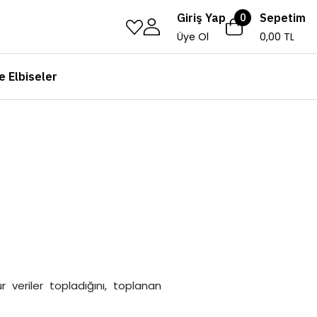
Giriş Yap
0
Sepetim
Üye Ol
0,00 TL
e Elbiseler
 veriler topladığını, toplanan