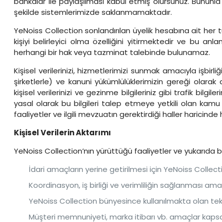
bankalar ile paylaşılması kabul etmiş olursunuz. Bununla bi
şekilde sistemlerimizde saklanmamaktadır.
YeNoiss Collection sonlandırılan üyelik hesabına ait her tü
kişiyi belirleyici olma özelliğini yitirmektedir ve bu anl
herhangi bir hak veya tazminat talebinde bulunamaz.
Kişisel verilerinizi, hizmetlerimizi sunmak amacıyla işbirl
şirketlerle) ve kanuni yükümlülüklerimizin gereği olarak de
kişisel verilerinizi ve gezinme bilgileriniz gibi trafik bilgi
yasal olarak bu bilgileri talep etmeye yetkili olan kamu ku
faaliyetler ve ilgili mevzuatın gerektirdiği haller haricin
Kişisel Verilerin Aktarımı
YeNoiss Collection’nın yürüttüğü faaliyetler ve yukarıda be
İdari amaçların yerine getirilmesi için YeNoiss Collecti
Koordinasyon, iş birliği ve verimliliğin sağlanması amac
YeNoiss Collection bünyesince kullanılmakta olan tek
Müşteri memnuniyeti, marka itibarı vb. amaçlar kap